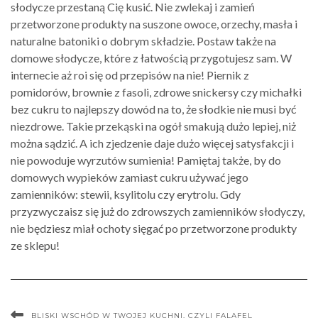
słodycze przestaną Cię kusić. Nie zwlekaj i zamień
przetworzone produkty na suszone owoce, orzechy, masła i
naturalne batoniki o dobrym składzie. Postaw także na
domowe słodycze, które z łatwością przygotujesz sam. W
internecie aż roi się od przepisów na nie! Piernik z
pomidorów, brownie z fasoli, zdrowe snickersy czy michałki
bez cukru to najlepszy dowód na to, że słodkie nie musi być
niezdrowe. Takie przekąski na ogół smakują dużo lepiej, niż
można sądzić. A ich zjedzenie daje dużo więcej satysfakcji i
nie powoduje wyrzutów sumienia! Pamiętaj także, by do
domowych wypieków zamiast cukru używać jego
zamienników: stewii, ksylitolu czy erytrolu. Gdy
przyzwyczaisz się już do zdrowszych zamienników słodyczy,
nie będziesz miał ochoty sięgać po przetworzone produkty
ze sklepu!
BLISKI WSCHÓD W TWOJEJ KUCHNI, CZYLI FALAFEL