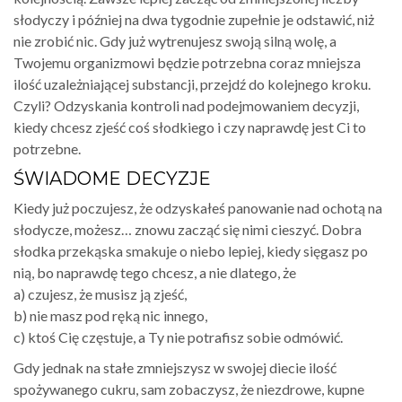
słodyczy i później na dwa tygodnie zupełnie je odstawić, niż
nie zrobić nic. Gdy już wytrenujesz swoją silną wolę, a
Twojemu organizmowi będzie potrzebna coraz mniejsza
ilość uzależniającej substancji, przejdź do kolejnego kroku.
Czyli? Odzyskania kontroli nad podejmowaniem decyzji,
kiedy chcesz zjeść coś słodkiego i czy naprawdę jest Ci to
potrzebne.
ŚWIADOME DECYZJE
Kiedy już poczujesz, że odzyskałeś panowanie nad ochotą na
słodycze, możesz… znowu zacząć się nimi cieszyć. Dobra
słodka przekąska smakuje o niebo lepiej, kiedy sięgasz po
nią, bo naprawdę tego chcesz, a nie dlatego, że
a) czujesz, że musisz ją zjeść,
b) nie masz pod ręką nic innego,
c) ktoś Cię częstuje, a Ty nie potrafisz sobie odmówić.
Gdy jednak na stałe zmniejszysz w swojej diecie ilość
spożywanego cukru, sam zobaczysz, że niezdrowe, kupne