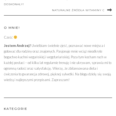
DOSKONAŁY!
NATURALNE ŹRÓDŁA WITAMINY C
O MNIE!
Cześć
Jestem Andrzej!
Uwielbiam świetnie zjeść, poznawać nowe miejsca i
gotować dla rodziny oraz znajomych. Pasjonuje mnie wciąż nieodkryte
bogactwo kuchni wegańskiej i wegetariańskiej. Poza tym kocham ruch w
każdej postaci – od kilku lat regularnie trenuję i nie ukrywam, sprawia mi to
ogromną radość oraz satysfakcję. Wierzę, że zbilansowana dieta i
ćwiczenia to gwarancja zdrowej, pięknej sylwetki. Na blogu dzielę się swoją
wiedzą i najlepszymi przepisami. Zapraszam!
KATEGORIE