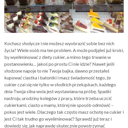
Kochasz słodycze i nie możesz wyobrazić sobie bez nich
życia? Wiele osób ma ten problem. A może podjąłeś już kroki,
by wyeliminować z diety cukier, a mimo tego trwanie w
postanowieniu… jakoś po prostu Ci nie idzie? Nawet jeśli
słodzone napoje to nie Twoja bajka, dawno przestałeś
kupować ciastka i batoniki i masz świadomość tego, że
cukier czai się nie tylko w słodkich przekąskach, każdego
dnia Twoja silna wola jest wystawiana na próbę. Spadki
nastroju, urodziny kolegów z pracy, które trzeba uczcić
cukierkami, ciasto u mamy, której nie sposób odmówić –
pokus jest wiele. Dlaczego tak często masz ochotę na cukier i
jest Ci tak trudno go wyeliminować? Sprawdź już teraz i
dowiedz się, jak naprawdę skutecznie powstrzymać