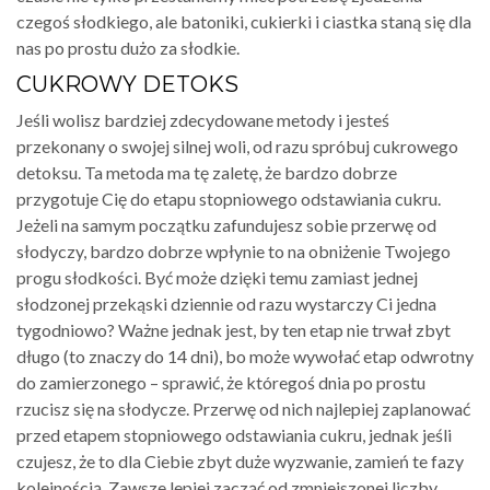
czegoś słodkiego, ale batoniki, cukierki i ciastka staną się dla
nas po prostu dużo za słodkie.
CUKROWY DETOKS
Jeśli wolisz bardziej zdecydowane metody i jesteś
przekonany o swojej silnej woli, od razu spróbuj cukrowego
detoksu. Ta metoda ma tę zaletę, że bardzo dobrze
przygotuje Cię do etapu stopniowego odstawiania cukru.
Jeżeli na samym początku zafundujesz sobie przerwę od
słodyczy, bardzo dobrze wpłynie to na obniżenie Twojego
progu słodkości. Być może dzięki temu zamiast jednej
słodzonej przekąski dziennie od razu wystarczy Ci jedna
tygodniowo? Ważne jednak jest, by ten etap nie trwał zbyt
długo (to znaczy do 14 dni), bo może wywołać etap odwrotny
do zamierzonego – sprawić, że któregoś dnia po prostu
rzucisz się na słodycze. Przerwę od nich najlepiej zaplanować
przed etapem stopniowego odstawiania cukru, jednak jeśli
czujesz, że to dla Ciebie zbyt duże wyzwanie, zamień te fazy
kolejnością. Zawsze lepiej zacząć od zmniejszonej liczby