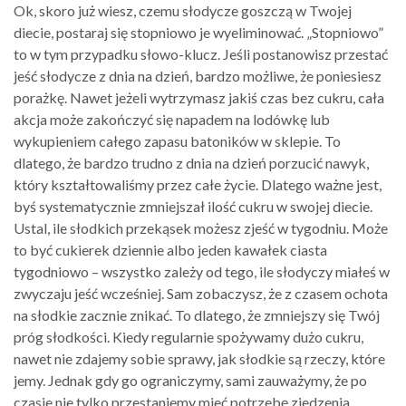
Ok, skoro już wiesz, czemu słodycze goszczą w Twojej
diecie, postaraj się stopniowo je wyeliminować. „Stopniowo”
to w tym przypadku słowo-klucz. Jeśli postanowisz przestać
jeść słodycze z dnia na dzień, bardzo możliwe, że poniesiesz
porażkę. Nawet jeżeli wytrzymasz jakiś czas bez cukru, cała
akcja może zakończyć się napadem na lodówkę lub
wykupieniem całego zapasu batoników w sklepie. To
dlatego, że bardzo trudno z dnia na dzień porzucić nawyk,
który kształtowaliśmy przez całe życie. Dlatego ważne jest,
byś systematycznie zmniejszał ilość cukru w swojej diecie.
Ustal, ile słodkich przekąsek możesz zjeść w tygodniu. Może
to być cukierek dziennie albo jeden kawałek ciasta
tygodniowo – wszystko zależy od tego, ile słodyczy miałeś w
zwyczaju jeść wcześniej. Sam zobaczysz, że z czasem ochota
na słodkie zacznie znikać. To dlatego, że zmniejszy się Twój
próg słodkości. Kiedy regularnie spożywamy dużo cukru,
nawet nie zdajemy sobie sprawy, jak słodkie są rzeczy, które
jemy. Jednak gdy go ograniczymy, sami zauważymy, że po
czasie nie tylko przestaniemy mieć potrzebę zjedzenia