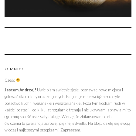
O MNIE!
Cześć
Jestem Andrzej!
Uwielbiam świetnie zjeść, poznawać nowe miejsca i
gotować dla rodziny oraz znajomych. Pasjonuje mnie wciąż nieodkryte
bogactwo kuchni wegańskiej i wegetariańskiej. Poza tym kocham ruch w
każdej postaci – od kilku lat regularnie trenuję i nie ukrywam, sprawia mi to
ogromną radość oraz satysfakcję. Wierzę, że zbilansowana dieta i
ćwiczenia to gwarancja zdrowej, pięknej sylwetki. Na blogu dzielę się swoją
wiedzą i najlepszymi przepisami. Zapraszam!