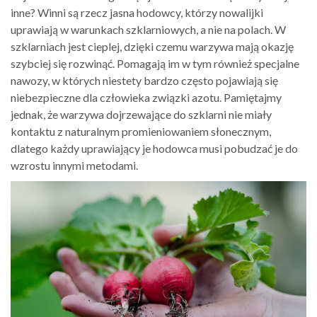
inne? Winni są rzecz jasna hodowcy, którzy nowalijki
uprawiają w warunkach szklarniowych, a nie na polach. W
szklarniach jest cieplej, dzięki czemu warzywa mają okazję
szybciej się rozwinąć. Pomagają im w tym również specjalne
nawozy, w których niestety bardzo często pojawiają się
niebezpieczne dla człowieka związki azotu. Pamiętajmy
jednak, że warzywa dojrzewające do szklarni nie miały
kontaktu z naturalnym promieniowaniem słonecznym,
dlatego każdy uprawiający je hodowca musi pobudzać je do
wzrostu innymi metodami.