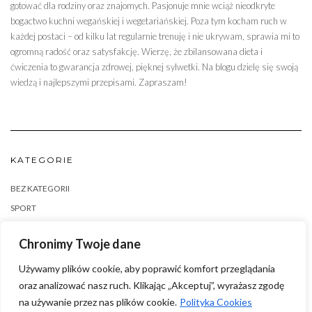
gotować dla rodziny oraz znajomych. Pasjonuje mnie wciąż nieodkryte
bogactwo kuchni wegańskiej i wegetariańskiej. Poza tym kocham ruch w
każdej postaci – od kilku lat regularnie trenuję i nie ukrywam, sprawia mi to
ogromną radość oraz satysfakcję. Wierzę, że zbilansowana dieta i
ćwiczenia to gwarancja zdrowej, pięknej sylwetki. Na blogu dzielę się swoją
wiedzą i najlepszymi przepisami. Zapraszam!
KATEGORIE
BEZ KATEGORII
SPORT
ZDROWA ŻYWNOŚĆ
Chronimy Twoje dane
Używamy plików cookie, aby poprawić komfort przeglądania
oraz analizować nasz ruch. Klikając „Akceptuj”, wyrażasz zgodę
na używanie przez nas plików cookie.
Polityka Cookies