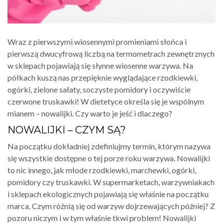
Wraz z pierwszymi wiosennymi promieniami słońca i
pierwszą dwucyfrową liczbą na termometrach zewnętrznych
w sklepach pojawiają się słynne wiosenne warzywa. Na
półkach kuszą nas przepięknie wyglądające rzodkiewki,
ogórki, zielone sałaty, soczyste pomidory i oczywiście
czerwone truskawki! W dietetyce określa się je wspólnym
mianem – nowalijki. Czy warto je jeść i dlaczego?
NOWALIJKI – CZYM SĄ?
Na początku dokładniej zdefiniujmy termin, którym nazywa
się wszystkie dostępne o tej porze roku warzywa. Nowalijki
to nic innego, jak młode rzodkiewki, marchewki, ogórki,
pomidory czy truskawki. W supermarketach, warzywniakach
i sklepach ekologicznych pojawiają się właśnie na początku
marca. Czym różnią się od warzyw dojrzewających później? Z
pozoru niczym i w tym właśnie tkwi problem! Nowalijki