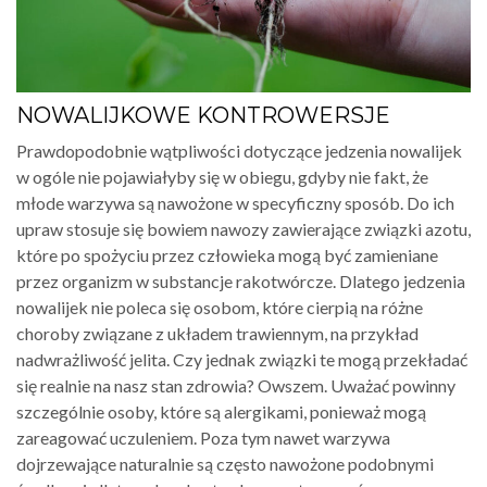
NOWALIJKOWE KONTROWERSJE
Prawdopodobnie wątpliwości dotyczące jedzenia nowalijek
w ogóle nie pojawiałyby się w obiegu, gdyby nie fakt, że
młode warzywa są nawożone w specyficzny sposób. Do ich
upraw stosuje się bowiem nawozy zawierające związki azotu,
które po spożyciu przez człowieka mogą być zamieniane
przez organizm w substancje rakotwórcze. Dlatego jedzenia
nowalijek nie poleca się osobom, które cierpią na różne
choroby związane z układem trawiennym, na przykład
nadwrażliwość jelita. Czy jednak związki te mogą przekładać
się realnie na nasz stan zdrowia? Owszem. Uważać powinny
szczególnie osoby, które są alergikami, ponieważ mogą
zareagować uczuleniem. Poza tym nawet warzywa
dojrzewające naturalnie są często nawożone podobnymi