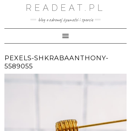
Skip
READEAT.PL
to
content
blog o zdrowej żywności i sporcie
Toggle Navigation
PEXELS-SHKRABAANTHONY-
5589055