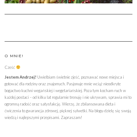
O MNIE!
Cześć
Jestem Andrzej!
Uwielbiam świetnie zjeść, poznawać nowe miejsca i
gotować dla rodziny oraz znajomych. Pasjonuje mnie wciąż nieodkryte
bogactwo kuchni wegańskiej i wegetariańskiej. Poza tym kocham ruch w
każdej postaci – od kilku lat regularnie trenuję i nie ukrywam, sprawia mi to
ogromną radość oraz satysfakcję. Wierzę, że zbilansowana dieta i
ćwiczenia to gwarancja zdrowej, pięknej sylwetki. Na blogu dzielę się swoją
wiedzą i najlepszymi przepisami. Zapraszam!