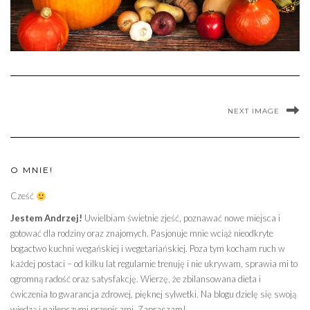
NEXT IMAGE
O MNIE!
Cześć
Jestem Andrzej!
Uwielbiam świetnie zjeść, poznawać nowe miejsca i
gotować dla rodziny oraz znajomych. Pasjonuje mnie wciąż nieodkryte
bogactwo kuchni wegańskiej i wegetariańskiej. Poza tym kocham ruch w
każdej postaci – od kilku lat regularnie trenuję i nie ukrywam, sprawia mi to
ogromną radość oraz satysfakcję. Wierzę, że zbilansowana dieta i
ćwiczenia to gwarancja zdrowej, pięknej sylwetki. Na blogu dzielę się swoją
wiedzą i najlepszymi przepisami. Zapraszam!