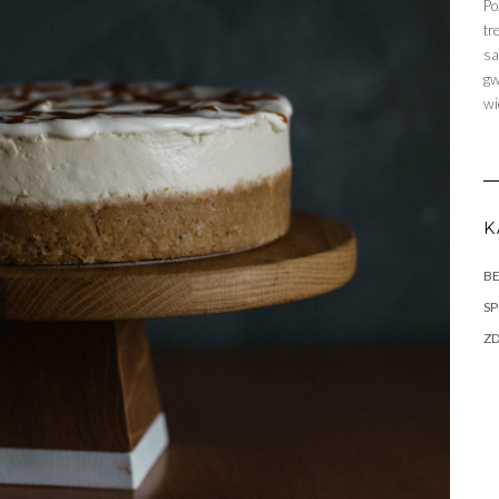
Po
tr
sa
gw
wi
K
BE
S
Z