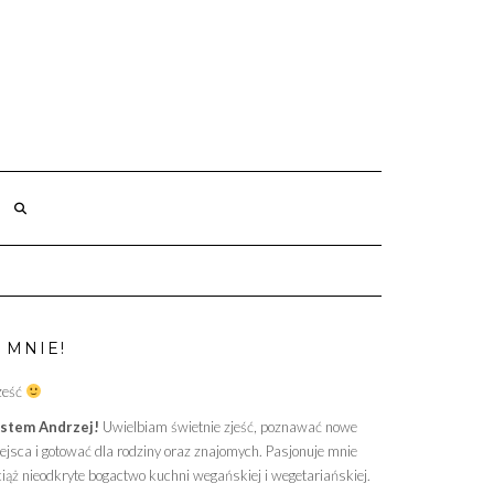
L
 MNIE!
ześć
stem Andrzej!
Uwielbiam świetnie zjeść, poznawać nowe
ejsca i gotować dla rodziny oraz znajomych. Pasjonuje mnie
iąż nieodkryte bogactwo kuchni wegańskiej i wegetariańskiej.