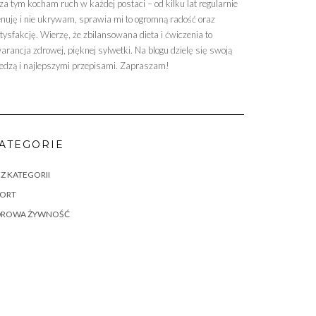
za tym kocham ruch w każdej postaci – od kilku lat regularnie
enuję i nie ukrywam, sprawia mi to ogromną radość oraz
tysfakcję. Wierzę, że zbilansowana dieta i ćwiczenia to
arancja zdrowej, pięknej sylwetki. Na blogu dzielę się swoją
edzą i najlepszymi przepisami. Zapraszam!
ATEGORIE
Z KATEGORII
PORT
DROWA ŻYWNOŚĆ