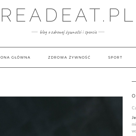
READEAT.P
blog o zdrowej żywności i sporcie
RONA GŁÓWNA
ZDROWA ŻYWNOŚĆ
SPORT
O
C
Je
mi
wc