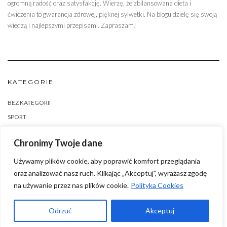
ogromną radość oraz satysfakcję. Wierzę, że zbilansowana dieta i
ćwiczenia to gwarancja zdrowej, pięknej sylwetki. Na blogu dzielę się swoją
wiedzą i najlepszymi przepisami. Zapraszam!
KATEGORIE
BEZ KATEGORII
SPORT
ZDROWA ŻYWNOŚĆ
Chronimy Twoje dane
Używamy plików cookie, aby poprawić komfort przeglądania
oraz analizować nasz ruch. Klikając „Akceptuj”, wyrażasz zgodę
na używanie przez nas plików cookie.
Polityka Cookies
Odrzuć
Akceptuj
Kale
by LyraThemes.com.