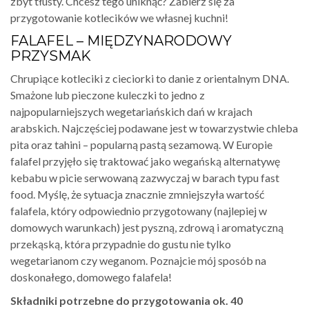
zbyt tłusty. Chcesz tego uniknąć? Zabierz się za
przygotowanie kotlecików we własnej kuchni!
FALAFEL – MIĘDZYNARODOWY
PRZYSMAK
Chrupiące kotleciki z cieciorki to danie z orientalnym DNA.
Smażone lub pieczone kuleczki to jedno z
najpopularniejszych wegetariańskich dań w krajach
arabskich. Najczęściej podawane jest w towarzystwie chleba
pita oraz tahini – popularną pastą sezamową. W Europie
falafel przyjęło się traktować jako wegańską alternatywę
kebabu w picie serwowaną zazwyczaj w barach typu fast
food. Myślę, że sytuacja znacznie zmniejszyła wartość
falafela, który odpowiednio przygotowany (najlepiej w
domowych warunkach) jest pyszną, zdrową i aromatyczną
przekąską, która przypadnie do gustu nie tylko
wegetarianom czy weganom. Poznajcie mój sposób na
doskonałego, domowego falafela!
Składniki potrzebne do przygotowania ok. 40