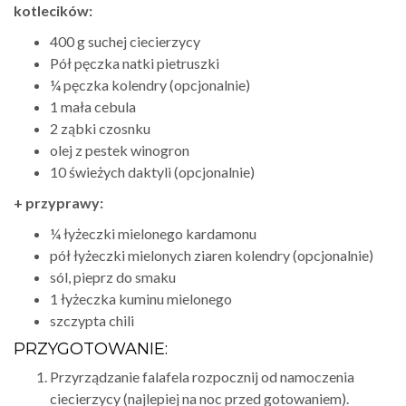
kotlecików:
400 g suchej ciecierzycy
Pół pęczka natki pietruszki
¼ pęczka kolendry (opcjonalnie)
1 mała cebula
2 ząbki czosnku
olej z pestek winogron
10 świeżych daktyli (opcjonalnie)
+ przyprawy:
¼ łyżeczki mielonego kardamonu
pół łyżeczki mielonych ziaren kolendry (opcjonalnie)
sól, pieprz do smaku
1 łyżeczka kuminu mielonego
szczypta chili
PRZYGOTOWANIE:
Przyrządzanie falafela rozpocznij od namoczenia
ciecierzycy (najlepiej na noc przed gotowaniem).