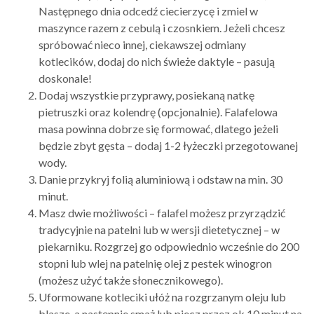
Następnego dnia odcedź ciecierzycę i zmiel w
maszynce razem z cebulą i czosnkiem. Jeżeli chcesz
spróbować nieco innej, ciekawszej odmiany
kotlecików, dodaj do nich świeże daktyle – pasują
doskonale!
Dodaj wszystkie przyprawy, posiekaną natkę
pietruszki oraz kolendrę (opcjonalnie). Falafelowa
masa powinna dobrze się formować, dlatego jeżeli
będzie zbyt gęsta – dodaj 1-2 łyżeczki przegotowanej
wody.
Danie przykryj folią aluminiową i odstaw na min. 30
minut.
Masz dwie możliwości – falafel możesz przyrządzić
tradycyjnie na patelni lub w wersji dietetycznej – w
piekarniku. Rozgrzej go odpowiednio wcześnie do 200
stopni lub wlej na patelnię olej z pestek winogron
(możesz użyć także słonecznikowego).
Uformowane kotleciki ułóż na rozgrzanym oleju lub
blasze, a następnie smaż lub piecz przez ok 10 minut na