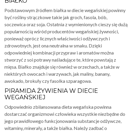
BIAŁKO
Podstawowym źródłem białka w diecie wegańskiej powinny
być rośliny strączkowe takie jak groch, fasola, bób,
soczewica oraz soja. Ostatnia z wymienionych cieszy się dużą
popularnością wśród producentów wegańskiej żywności,
ponieważ oprócz licznych właściwości odżywczych i
zdrowotnych, jest ona neutralna w smaku. Dzięki
odpowiedniej kombinacji przypraw i aromatów można
stworzyć z soi potrawy naśladujące te, które powstają z
mięsa. Białko znajduje się również w orzechach, a także w
niektórych owocach i warzywach, jak maliny, banany,
awokado, brokuły czy fasolka szparagowa.
PIRAMIDA ŻYWIENIA W DIECIE
WEGAŃSKIEJ
Odpowiednio zbilansowana dieta wegańska powinna
dostarczać organizmowi człowieka wszystkie niezbędne do
jego prawidłowego funkcjonowania substancje odżywcze,
witaminy, minerały, a także białka. Należy zadbać o