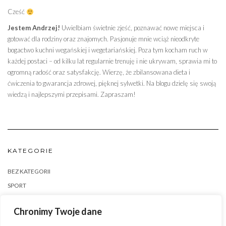
Cześć
Jestem Andrzej!
Uwielbiam świetnie zjeść, poznawać nowe miejsca i
gotować dla rodziny oraz znajomych. Pasjonuje mnie wciąż nieodkryte
bogactwo kuchni wegańskiej i wegetariańskiej. Poza tym kocham ruch w
każdej postaci – od kilku lat regularnie trenuję i nie ukrywam, sprawia mi to
ogromną radość oraz satysfakcję. Wierzę, że zbilansowana dieta i
ćwiczenia to gwarancja zdrowej, pięknej sylwetki. Na blogu dzielę się swoją
wiedzą i najlepszymi przepisami. Zapraszam!
KATEGORIE
BEZ KATEGORII
SPORT
ZDROWA ŻYWNOŚĆ
Chronimy Twoje dane