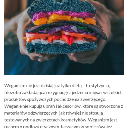
Weganizm nie jest dzisiaj już tylko dietą – to styl życia,
filozofia zakładająca rezygnację z jedzenia mięsa i wszelkich
produktów spożywczych pochodzenia zwierzęcego.
Weganie nie kupują ubrań i akcesoriów, które są stworzone z
materiałów odzwierzęcych, jak również nie stosują
testowanych na zwierzętach kosmetyków. Weganizm jest
ruchem o podłożu etycznym, łączącym w sobie również