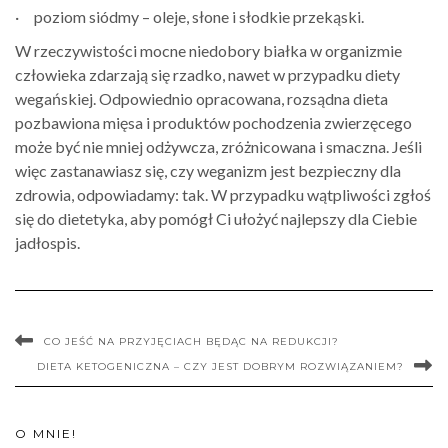
· poziom siódmy – oleje, słone i słodkie przekąski.
W rzeczywistości mocne niedobory białka w organizmie
człowieka zdarzają się rzadko, nawet w przypadku diety
wegańskiej. Odpowiednio opracowana, rozsądna dieta
pozbawiona mięsa i produktów pochodzenia zwierzęcego
może być nie mniej odżywcza, zróżnicowana i smaczna. Jeśli
więc zastanawiasz się, czy weganizm jest bezpieczny dla
zdrowia, odpowiadamy: tak. W przypadku wątpliwości zgłoś
się do dietetyka, aby pomógł Ci ułożyć najlepszy dla Ciebie
jadłospis.
CO JEŚĆ NA PRZYJĘCIACH BĘDĄC NA REDUKCJI?
DIETA KETOGENICZNA – CZY JEST DOBRYM ROZWIĄZANIEM?
O MNIE!