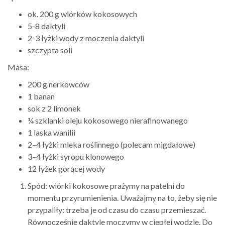
ok. 200 g wiórków kokosowych
5-8 daktyli
2-3 łyżki wody z moczenia daktyli
szczypta soli
Masa:
200 g nerkowców
1 banan
sok z 2 limonek
¼ szklanki oleju kokosowego nierafinowanego
1 laska wanilii
2–4 łyżki mleka roślinnego (polecam migdałowe)
3–4 łyżki syropu klonowego
12 łyżek gorącej wody
Spód: wiórki kokosowe prażymy na patelni do
momentu przyrumienienia. Uważajmy na to, żeby się nie
przypaliły: trzeba je od czasu do czasu przemieszać.
Równocześnie daktyle moczymy w ciepłej wodzie. Do