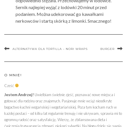
odpowiednio stężała. Przechowujemy w lodówce.
Sernik najlepiej wyjąć z lodówki 20 minut przed
podaniem. Można udekorować go kawałkami
nerkowców i startą skórką z limonki. Smacznego!
ALTERNATYWA DLA TORTILLA – NORI WRAPS
BURGER
O MNIE!
Cześć
Jestem Andrzej!
Uwielbiam świetnie zjeść, poznawać nowe miejsca i
gotować dla rodziny oraz znajomych. Pasjonuje mnie wciąż nieodkryte
bogactwo kuchni wegańskiej i wegetariańskiej. Poza tym kocham ruch w
każdej postaci – od kilku lat regularnie trenuję i nie ukrywam, sprawia mi to
ogromną radość oraz satysfakcję. Wierzę, że zbilansowana dieta i
ćwiczenia to gwarancja zdrowej, pięknej sylwetki. Na blogu dzielę się swoją