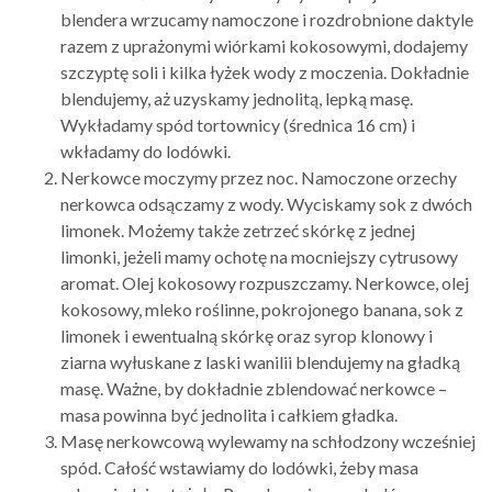
blendera wrzucamy namoczone i rozdrobnione daktyle
razem z uprażonymi wiórkami kokosowymi, dodajemy
szczyptę soli i kilka łyżek wody z moczenia. Dokładnie
blendujemy, aż uzyskamy jednolitą, lepką masę.
Wykładamy spód tortownicy (średnica 16 cm) i
wkładamy do lodówki.
Nerkowce moczymy przez noc. Namoczone orzechy
nerkowca odsączamy z wody. Wyciskamy sok z dwóch
limonek. Możemy także zetrzeć skórkę z jednej
limonki, jeżeli mamy ochotę na mocniejszy cytrusowy
aromat. Olej kokosowy rozpuszczamy. Nerkowce, olej
kokosowy, mleko roślinne, pokrojonego banana, sok z
limonek i ewentualną skórkę oraz syrop klonowy i
ziarna wyłuskane z laski wanilii blendujemy na gładką
masę. Ważne, by dokładnie zblendować nerkowce –
masa powinna być jednolita i całkiem gładka.
Masę nerkowcową wylewamy na schłodzony wcześniej
spód. Całość wstawiamy do lodówki, żeby masa